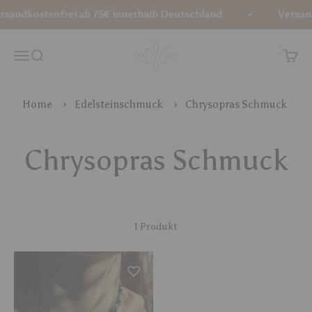
Zum Inhalt springen
sandkostenfrei ab 75€ innerhalb Deutschland
Versand
Soul Crystals
Menü
Suche
Waren
Home
Edelsteinschmuck
Chrysopras Schmuck
1 Produkt