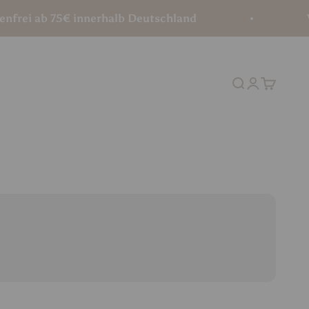
i ab 75€ innerhalb Deutschland
Vers
Suche
Anmelden
Warenko