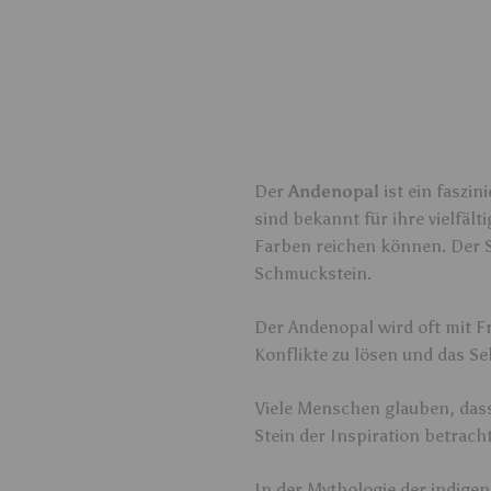
Der
Andenopal
ist ein faszi
sind bekannt für ihre vielfäl
Farben reichen können. Der St
Schmuckstein.
Der Andenopal wird oft mit F
Konflikte zu lösen und das Se
Viele Menschen glauben, dass
Stein der Inspiration betracht
In der Mythologie der indigen