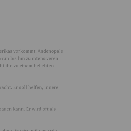
amerikas vorkommt. Andenopale
Grün bis hin zu intensiveren
ht ihn zu einem beliebten
cht. Er soll helfen, innere
auen kann. Er wird oft als
sehen. Er wird mit der Erde