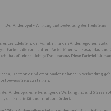
Der Andenopal - Wirkung und Bedeutung des Heilsteins
nierender Edelstein, der vor allem in den Andenregionen Süd
tigen Farben, die von sanften Pastelltönen wie Rosa, Blau und 
ein hat oft eine milchige Transparenz. Diese Farbvielfalt mac
rieden, Harmonie und emotionaler Balance in Verbindung gebra
lbstbewusstsein zu stärken.
 der Andenopal eine beruhigende Wirkung hat und Stress abb
et, der Kreativität und Intuition fördert.
en Völker Südamerikas wird der Andenopal oft als heilig ange