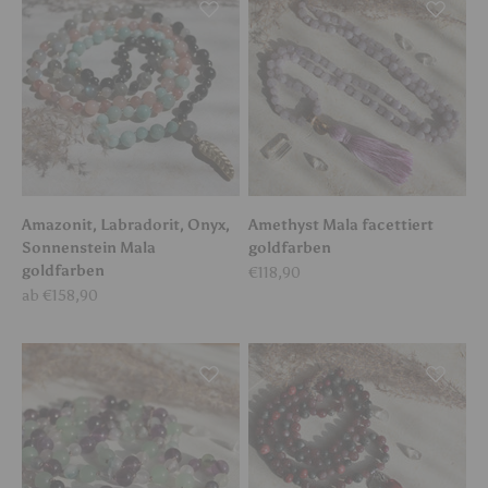
Amazonit, Labradorit, Onyx,
Amethyst Mala facettiert
Sonnenstein Mala
goldfarben
goldfarben
Angebot
€118,90
Angebot
ab €158,90