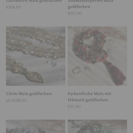
Labradorit Mala goldfarben
Süßwasserperlen Mala
goldfarben
Angebot
€168,90
Angebot
€127,90
Citrin Mala goldfarben
Farbenfrohe Mala mit
Hämatit goldfarben
Angebot
ab €148,90
Angebot
€97,90