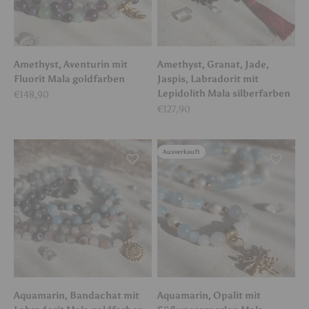
Amethyst, Aventurin mit
Amethyst, Granat, Jade,
Fluorit Mala goldfarben
Jaspis, Labradorit mit
Lepidolith Mala silberfarben
Angebot
€148,90
Angebot
€127,90
Ausverkauft
Aquamarin, Bandachat mit
Aquamarin, Opalit mit