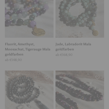
Fluorit, Amethyst,
Jade, Labradorit Mala
Moosachat, Tigerauge Mala
goldfarben
goldfarben
Angebot
ab €168,90
Angebot
ab €148,90