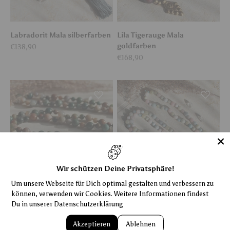
Labradorit Mala silberfarben
Lila Tigerauge Mala
goldfarben
Angebot
€138,90
Angebot
€168,90
Wir schützen Deine Privatsphäre!
Um unsere Webseite für Dich optimal gestalten und verbessern zu
können, verwenden wir Cookies. Weitere Informationen findest
Moosachat Mala silberfarben
Morganit Mala silberfarben
Du in unserer
Datenschutzerklärung
Angebot
Angebot
€128,90
€117,90
Akzeptieren
Ablehnen