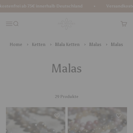
Zum Inhalt springen
frei ab 75€ innerhalb Deutschland
Versandkostenfrei
Soul Crystals
Menü
Suche
Waren
Home
Ketten
Mala Ketten
Malas
Malas
29 Produkte