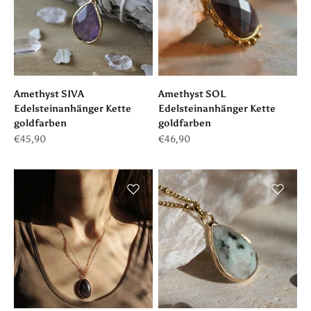
Amethyst SIVA
Amethyst SOL
Edelsteinanhänger Kette
Edelsteinanhänger Kette
goldfarben
goldfarben
Angebot
Angebot
€45,90
€46,90