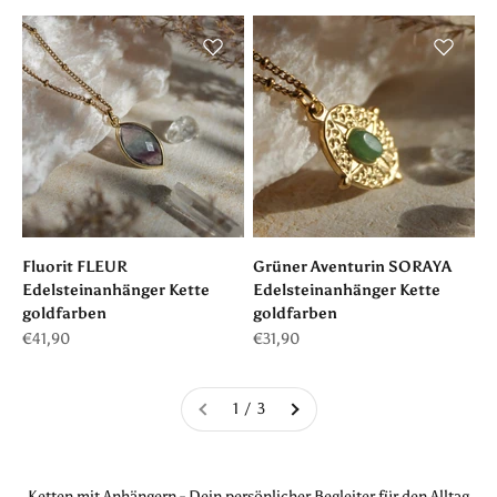
Fluorit FLEUR
Grüner Aventurin SORAYA
Edelsteinanhänger Kette
Edelsteinanhänger Kette
goldfarben
goldfarben
Angebot
Angebot
€41,90
€31,90
1 / 3
Ketten mit Anhängern - Dein persönlicher Begleiter für den Alltag