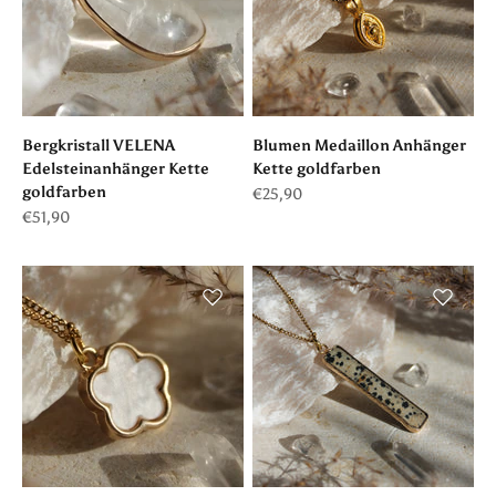
Bergkristall VELENA
Blumen Medaillon Anhänger
Edelsteinanhänger Kette
Kette goldfarben
goldfarben
Angebot
€25,90
Angebot
€51,90