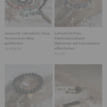
Amazonit, Labradorit, Onyx,
Labradorit Onyx
Sonnenstein Mala
Edelsteinarmband
goldfarben
Makramee mit Lebensbaum
silberfarben
Angebot
ab €158,90
Angebot
€23,90