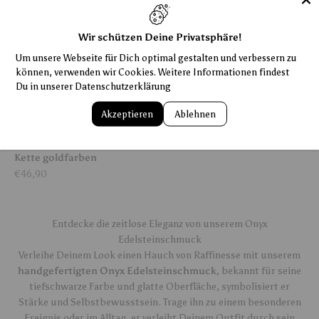
Wir schützen Deine Privatsphäre!
Um unsere Webseite für Dich optimal gestalten und verbessern zu
können, verwenden wir Cookies. Weitere Informationen findest
Du in unserer
Datenschutzerklärung
Akzeptieren
Ablehnen
Onyx SOL Edelsteinanhänger
Kette goldfarben
Angebot
€46,90
Entdecke die zeitlose Eleganz von unserem Onyx
Edelsteinschmuck
Verleihe Deinem Look einen Hauch von Raffinesse mit unserem
handgefertigten Onyx Edelsteinschmuck
, bekannt für seine
tiefschwarze Farbe und glatte Oberfläche, symbolisiert er
Stärke und Selbstbewusstsein. Trage ihn zu einem besonderen
Ereignis oder im Alltag, er verleiht Deinem Outfit durch sein