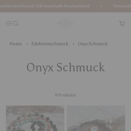
Zum Inhalt springen
dkostenfrei ab 75€ innerhalb Deutschland
Versandkos
Soul Crystals
Menü
Suche
Waren
Home
Edelsteinschmuck
Onyx Schmuck
9 Produkte