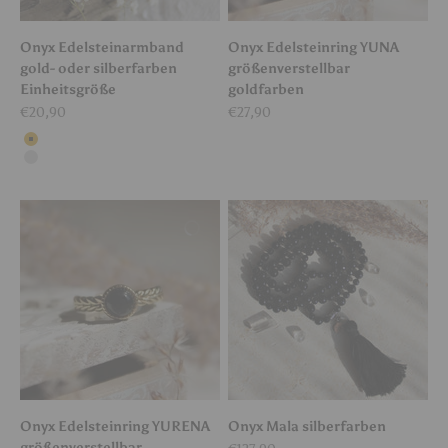
Onyx Edelsteinarmband
Onyx Edelsteinring YUNA
gold- oder silberfarben
größenverstellbar
Einheitsgröße
goldfarben
Angebot
Angebot
€20,90
€27,90
Farbe
Gold
Silber
Onyx Edelsteinring YURENA
Onyx Mala silberfarben
größenverstellbar