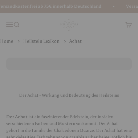
Zum Inhalt springen
rsandkostenfrei ab 75€ innerhalb Deutschland
Versan
Soul Crystals
Menü
Suche
Waren
Home
Heilstein Lexikon
Achat
Der Achat - Wirkung und Bedeutung des Heilsteins
Der Achat
ist ein faszinierender Edelstein, der in vielen
verschiedenen Farben und Mustern vorkommt. Der Achat
gehört in die Familie der Chalcedonen Quarze. Der Achat hat eine
sehr vielseitige Farbgebung von graublau über beige, rötlich bis