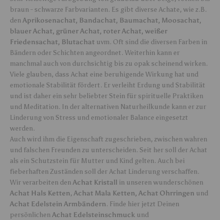
braun - schwarze Farbvarianten. Es gibt diverse Achate, wie z.B.
den
Aprikosenachat, Bandachat, Baumachat, Moosachat,
blauer Achat, grüner Achat, roter Achat, weißer
Friedensachat, Blutachat
uvm. Oft sind die diversen Farben in
Bändern oder Schichten angeordnet. Weiterhin kann er
manchmal auch von durchsichtig bis zu opak scheinend wirken.
Viele glauben, dass Achat eine beruhigende Wirkung hat und
emotionale Stabilität fördert. Er verleiht Erdung und Stabilität
und ist daher ein sehr beliebter Stein für spirituelle Praktiken
und Meditation. In der alternativen Naturheilkunde kann er zur
Linderung von Stress und emotionaler Balance eingesetzt
werden.
Auch wird ihm die Eigenschaft zugeschrieben, zwischen wahren
und falschen Freunden zu unterscheiden. Seit her soll der Achat
als ein Schutzstein für Mutter und Kind gelten. Auch bei
fieberhaften Zuständen soll der Achat Linderung verschaffen.
Wir verarbeiten den
Achat Kristall
in unseren wunderschönen
Achat Hals Ketten
,
Achat Mala Ketten,
Achat Ohrringen
und
Achat Edelstein Armbändern
. Finde hier jetzt Deinen
persönlichen
Achat Edelsteinschmuck
und