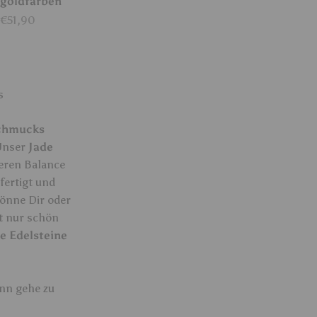
goldfarben
Angebot
€51,90
s
Schmucks
 Unser
Jade
neren Balance
fertigt und
önne Dir oder
t nur schön
e Edelsteine
nn gehe zu