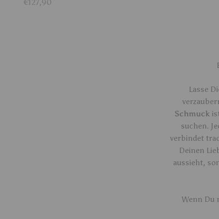
Angebot
€127,90
Lasse D
verzaubern
Schmuck
is
suchen. J
verbindet tr
Deinen Lie
aussieht, son
Wenn Du m