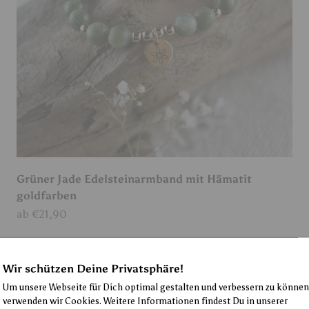
Grüner Jade Edelsteinarmband mit Hämatit
goldfarben
Angebot
ab €21,90
Wir schützen Deine Privatsphäre!
Um unsere Webseite für Dich optimal gestalten und verbessern zu können
verwenden wir Cookies. Weitere Informationen findest Du in unserer