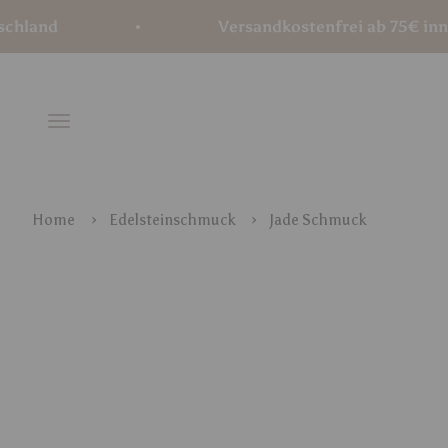
Zum Inhalt springen
Versandkostenfrei ab 75€ innerhalb Deutschlan
Menü
Home
Edelsteinschmuck
Jade Schmuck