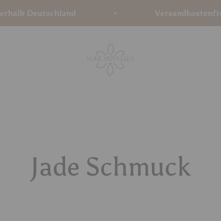
d
Versandkostenfrei ab 75€ innerhal
Soul Crystals