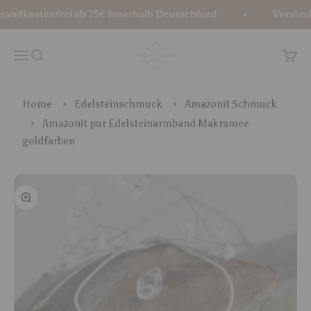
Zum Inhalt springen
ndkostenfrei ab 75€ innerhalb Deutschland
Versandko
Soul Crystals
Menü
Suche
Waren
Home
Edelsteinschmuck
Amazonit Schmuck
Amazonit pur Edelsteinarmband Makramee
goldfarben
Bild vergrößern