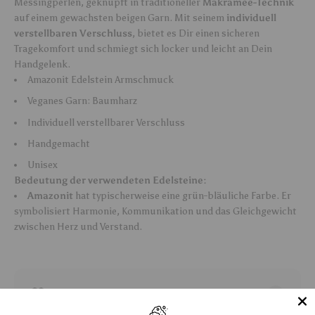
Messingperlen, geknüpft in traditioneller
Makramee-Technik
auf einem gewachsten beigen Garn. Mit seinem
individuell
verstellbaren Verschluss
, bietet es Dir einen sicheren
Tragekomfort und schmiegt sich locker und leicht an Dein
Handgelenk.
Amazonit Edelstein Armschmuck
Veganes Garn: Baumharz
Individuell verstellbarer Verschluss
Handgemacht
Unisex
Bedeutung der verwendeten Edelsteine:
Amazonit
hat typischerweise eine grün-bläuliche Farbe. Er
symbolisiert Harmonie, Kommunikation und das Gleichgewicht
zwischen Herz und Verstand.
Allgemeiner Hinweis