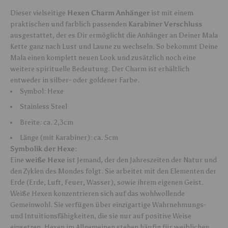
Dieser vielseitige
Hexen Charm Anhänger
ist mit einem
praktischen und farblich passenden
Karabiner Verschluss
ausgestattet, der es Dir ermöglicht die Anhänger an Deiner Mala
Kette ganz nach Lust und Laune zu wechseln. So bekommt Deine
Mala einen komplett neuen Look und zusätzlich noch eine
weitere spirituelle Bedeutung. Der Charm ist erhältlich
entweder in silber- oder goldener Farbe.
Symbol: Hexe
Stainless Steel
Breite: ca. 2,3cm
Länge (mit Karabiner): ca. 5cm
Symbolik der Hexe:
Eine
weiße Hexe
ist Jemand, der den Jahreszeiten der Natur und
den Zyklen des Mondes folgt. Sie arbeitet mit den Elementen der
Erde (Erde, Luft, Feuer, Wasser), sowie ihrem eigenen Geist.
Weiße Hexen konzentrieren sich auf das wohlwollende
Gemeinwohl. Sie verfügen über einzigartige Wahrnehmungs-
und Intuitionsfähigkeiten, die sie nur auf positive Weise
einsetzen. Hexen im Allgemeinen stehen häufig für weiblichen