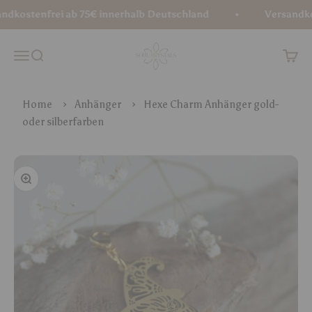
Zum Inhalt springen
kostenfrei ab 75€ innerhalb Deutschland
Versandkost
Soul Crystals
Menü
Suche
Waren
Home
Anhänger
Hexe Charm Anhänger gold-
oder silberfarben
Bild vergrößern