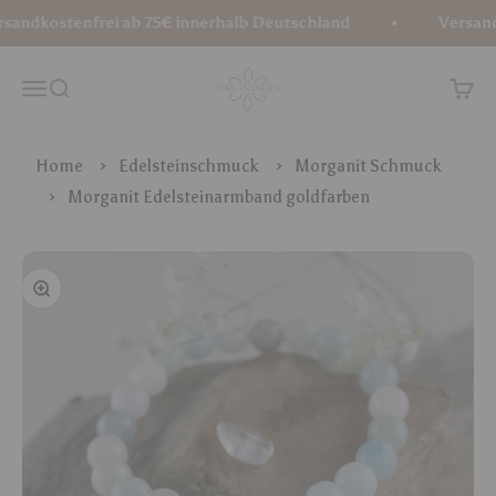
Zum Inhalt springen
andkostenfrei ab 75€ innerhalb Deutschland
Versandko
Soul Crystals
Menü
Suche
Waren
Home
Edelsteinschmuck
Morganit Schmuck
Morganit Edelsteinarmband goldfarben
Bild vergrößern