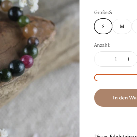
Größe:
S
S
M
Anzahl:
In den Wa
Dieses
Edelstein