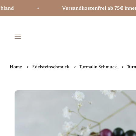
Zum Inhalt springen
Versandkostenfrei ab 75€ innerhalb 
Menü
Home
Edelsteinschmuck
Turmalin Schmuck
Tur