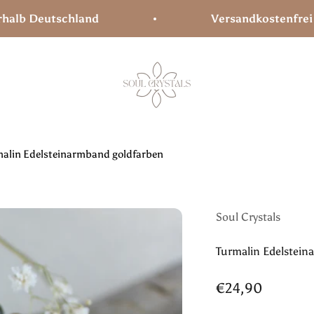
Deutschland
Versandkostenfrei ab 75
Soul Crystals
malin Edelsteinarmband goldfarben
Soul Crystals
Turmalin Edelstein
Angebot
€24,90