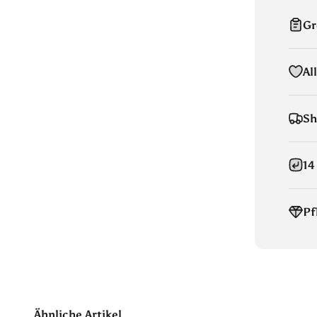
Gr
Al
Sh
14
Pf
Ähnliche Artikel