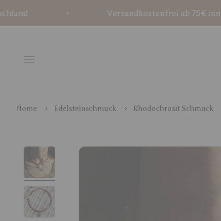
Zum Inhalt springen
Versandkostenfrei ab 75€ innerhalb 
Menü
Home
Edelsteinschmuck
Rhodochrosit Schmuck