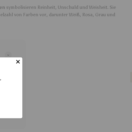
en
symbolisieren Reinheit, Unschuld und Weisheit. Sie
elzahl von Farben vor, darunter Weiß, Rosa, Grau und
,