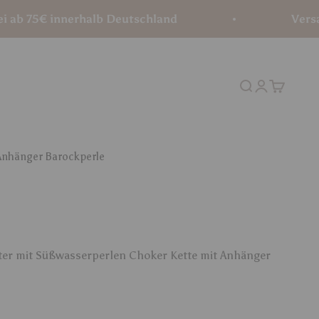
€ innerhalb Deutschland
Versandkoste
Suche
Anmelden
Warenko
 Anhänger Barockperle
ter mit Süßwasserperlen Choker Kette mit Anhänger