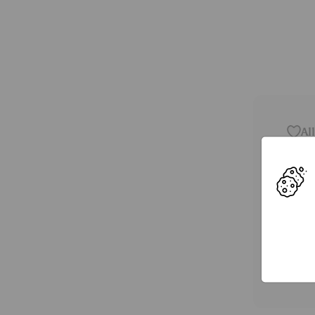
Al
Sh
14
Pf