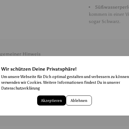
Süßwasserperl
kommen in einer Vi
sogar Schwarz.
lgemeiner Hinweis
Wir schützen Deine Privatsphäre!
ipping/Versand
Um unsere Webseite für Dich optimal gestalten und verbessern zu können
verwenden wir Cookies. Weitere Informationen findest Du in unserer
Datenschutzerklärung
 Tage Rückgabegarantie
Akzeptieren
Ablehnen
legehinweise