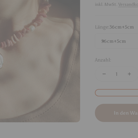
inkl. MwSt.
Versandk
Länge:
36cm+5cm
36cm+5cm
Anzahl:
In den Wa