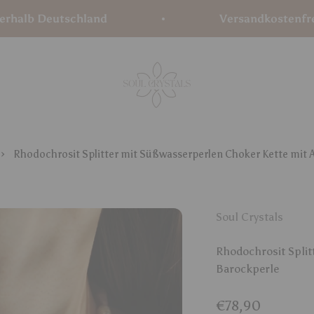
Deutschland
Versandkostenfrei ab 75
Soul Crystals
Rhodochrosit Splitter mit Süßwasserperlen Choker Kette mit
Soul Crystals
Rhodochrosit Split
Barockperle
Angebot
€78,90