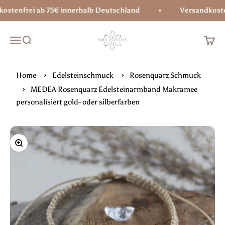
Zum Inhalt springen
tenfrei ab 75€ innerhalb Deutschland
Versandkostenf
Soul Crystals
Menü
Suche
Waren
Home
Edelsteinschmuck
Rosenquarz Schmuck
MEDEA Rosenquarz Edelsteinarmband Makramee
personalisiert gold- oder silberfarben
Bild vergrößern