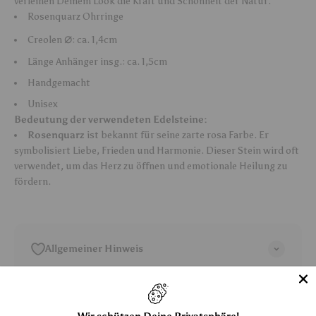
verleihen Deinem Look die Kraft und Schönheit der Natur.
Rosenquarz Ohrringe
⌀
Creolen
: ca. 1,4cm
Länge Anhänger insg.: ca. 1,5cm
Handgemacht
Unisex
Bedeutung der verwendeten Edelsteine:
Rosenquarz
ist bekannt für seine zarte rosa Farbe. Er
symbolisiert Liebe, Frieden und Harmonie. Dieser Stein wird oft
verwendet, um das Herz zu öffnen und emotionale Heilung zu
fördern.
Allgemeiner Hinweis
Shipping/Versand