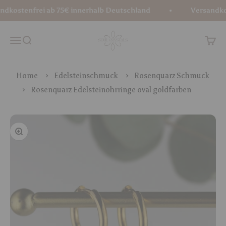
Zum Inhalt springen
dkostenfrei ab 75€ innerhalb Deutschland
Versandkost
Soul Crystals
Menü
Suche
Waren
Home
Edelsteinschmuck
Rosenquarz Schmuck
Rosenquarz Edelsteinohrringe oval goldfarben
Bild vergrößern