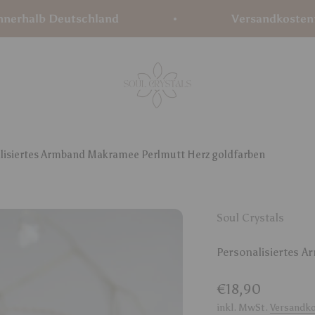
lb Deutschland
Versandkostenfrei ab 
Soul Crystals
lisiertes Armband Makramee Perlmutt Herz goldfarben
Soul Crystals
Personalisiertes 
Angebot
€18,90
inkl. MwSt.
Versandk