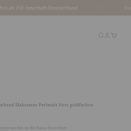
75€ innerhalb Deutschland
Versandko
Suche
Anmelden
Warenko
Armband Makramee Perlmutt Herz goldfarben
osten
werden an der Kasse berechnet