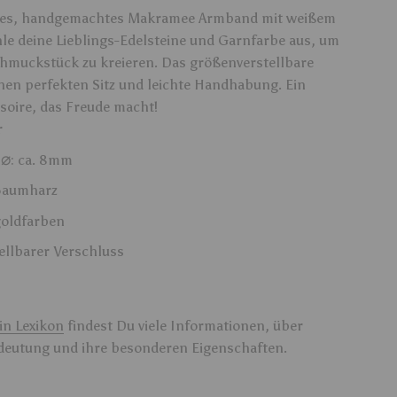
enes, handgemachtes Makramee Armband mit weißem
le deine Lieblings-Edelsteine und Garnfarbe aus, um
Schmuckstück zu kreieren. Das größenverstellbare
inen perfekten Sitz und leichte Handhabung. Ein
soire, das Freude macht!
r
⌀
n
: ca. 8mm
Baumharz
goldfarben
tellbarer Verschluss
in Lexikon
findest Du viele Informationen, über
edeutung und ihre besonderen Eigenschaften.