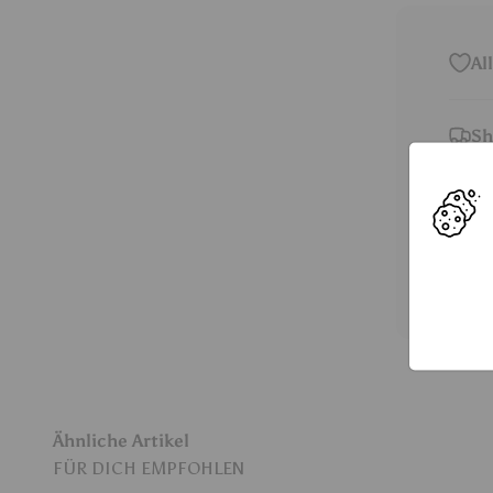
Al
Sh
14
Pf
Ähnliche Artikel