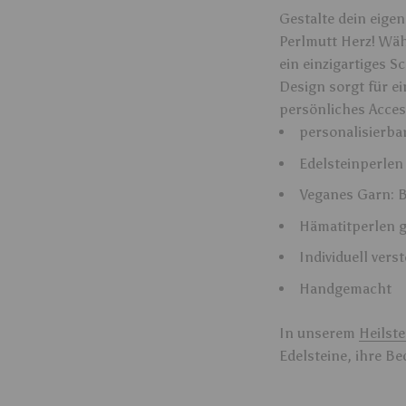
Gestalte dein eig
Perlmutt Herz! Wäh
ein einzigartiges 
Design sorgt für e
persönliches Acces
personalisierba
Edelsteinperle
Veganes Garn: 
Hämatitperlen 
Individuell vers
Handgemacht
In unserem
Heilste
Edelsteine, ihre B