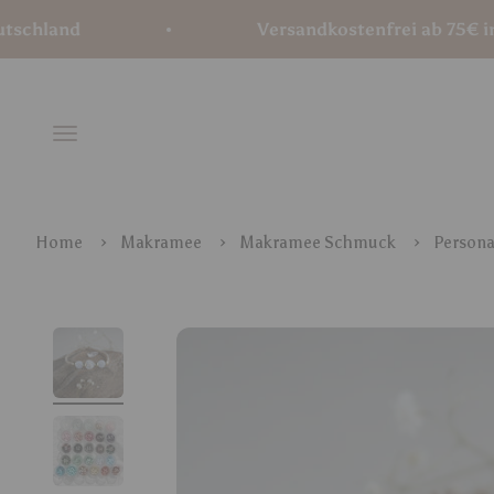
Zum Inhalt springen
nd
Versandkostenfrei ab 75€ innerha
Menü
Home
Makramee
Makramee Schmuck
Persona