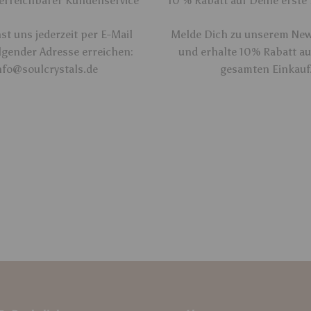
 erreichbarer Kundenservice
10 % Rabatt auf Deine erste
t uns jederzeit per E-Mail
Melde Dich zu unserem New
lgender Adresse erreichen:
und erhalte 10% Rabatt a
nfo@soulcrystals.de
gesamten Einkauf